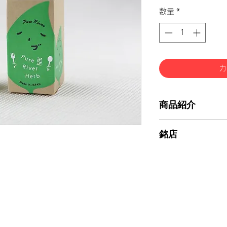
常
数量
*
価
格
カ
商品紹介
越前の海からとれ
銘店
ルを混ぜ込みまし
と福井の純度の高い国
株式会社キヨカワ
下)をミックスした
塩の旨味を存分にご
ラダ・卵料理にご