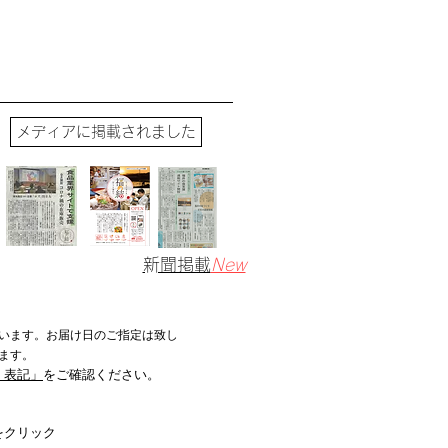
​メディアに掲載されました
​新聞掲載
New
います。お届け日のご指定は致し
ます。
く表記」
をご確認ください。
をクリック