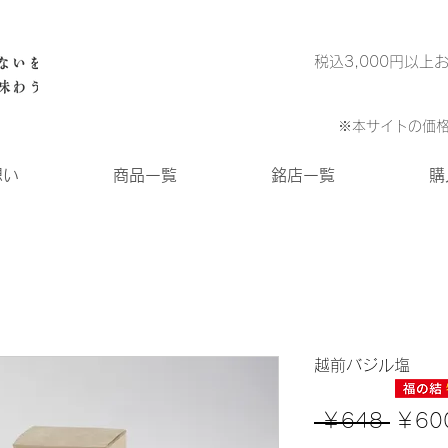
税込3,000円以
※本サイトの価
想い
商品一覧
銘店一覧
購
越前バジル塩
通
 ￥648 
￥60