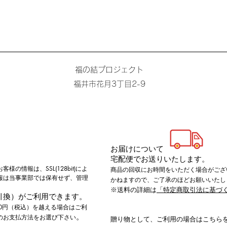
福の結プロジェクト
​福井市花月3丁目2-9
お届けについて
宅配便でお送りいたします。
の情報は、SSL(128bit)によ
商品の回収にお時間をいただく場合がござ
報は当事業部では保有せず、管理
かねますので、ご了承のほどお願いいたし
※送料の詳細は
「特定商取引法に基づ
引換）がご利用できます。
00円（税込）を越える場合はご利
。
のお支払方法をお選び下さい
​​贈り物として、ご利用の場合はこちら