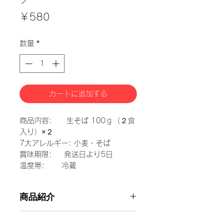
価
￥580
格
数量
*
カートに追加する
商品内容: 生そば 100ｇ（２食
入り）×２
7大アレルギー: 小麦・そば
賞味期限: 発送日より5日
温度帯: 冷蔵
商品紹介
主に福井県内の飲食店などの業務用