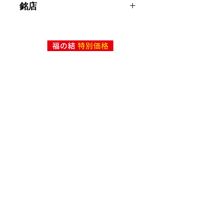
銘店
として納入しており、昔ながらの黒
くて太い越前そばです。
日福製麺株式会社
現在飲食店全体の消費量が伸び悩ん
でいる 理由から過剰在庫となりが
ちな商品を値引きしてご提供致しま
す。