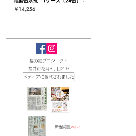
福鯖缶水煮 1ケース（24缶）
福鯖缶セット
価格
価格
￥14,256
￥2,700
福の結プロジェクト
​福井市花月3丁目2-9
​メディアに掲載されました
​新聞掲載
New