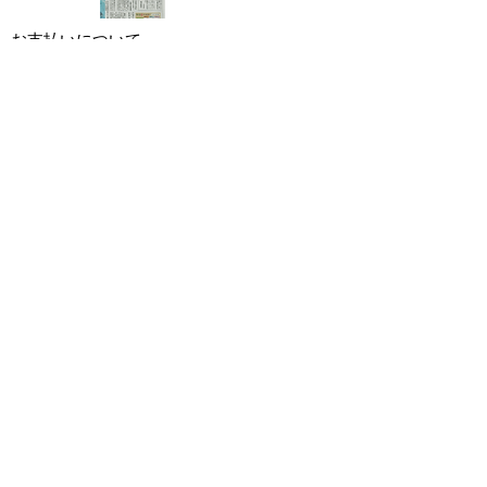
お支払いについて
​クレジットカード
安心してお支払いをしていただくために、お客様の
情報は、SSL(128bit)による暗号化通信で行い、クレ
ジットカード情報は当事業部では保有せず、管理会
社で厳重に処理しております。
オフライン決済（銀行振込・代金引換）がご
利用できます。
※代金引換の場合、お支払い金額が300,000円（税
込）を越える場合はご利用できません。申し訳ござ
。
いませんが、別のお支払方法をお選び下さい
お届けについて
宅配便でお送りいたします。
商品の回収にお時間をいただく場合がございます。
お届け日のご指定は致しかねますので、ご了承のほ