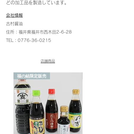
どの加工品を製造しています。
会社情報
古村醤油
住所：福井県福井市西木田2-6-28
TEL：0776-36-0215
店舗商品
福の結限定販売
福の結限定販売