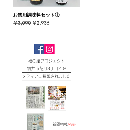
お徳用調味料セット①
お徳用調味料セット②
通常価格
セール価格
通常価格
￥3,090
￥2,935
￥2,460
福の結プロジェクト
​福井市花月3丁目2-9
​メディアに掲載されました
​新聞掲載
New