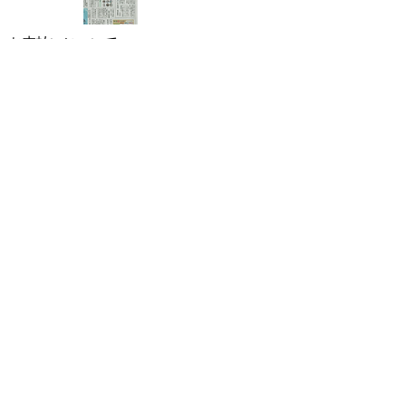
お支払いについて
​クレジットカード
安心してお支払いをしていただくために、お客様の
情報は、SSL(128bit)による暗号化通信で行い、クレ
ジットカード情報は当事業部では保有せず、管理会
社で厳重に処理しております。
オフライン決済（銀行振込・代金引換）がご
利用できます。
※代金引換の場合、お支払い金額が300,000円（税
込）を越える場合はご利用できません。申し訳ござ
。
いませんが、別のお支払方法をお選び下さい
お届けについて
宅配便でお送りいたします。
商品の回収にお時間をいただく場合がございます。
お届け日のご指定は致しかねますので、ご了承のほ