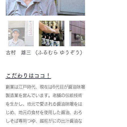
古村 雄三
（ふるむら ゆうぞう）
こだわりはココ！
創業は江戸時代、現在は6代目が醤油味噌
製造業を営んでいます。老舗の伝統技術
を生かし、地元で愛される醤油味噌をは
じめ、地元の食材を使用した醤油、おろ
しそば専用つゆ、越前がにの出汁醤油な